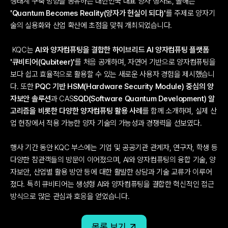
생태계 구축 방향을 공유하는 대한민국 대표 양자 행사로, 올해는 
'Quantum Becomes Reality(양자가 현실이 되다)'​
를 주제로 양자기
술의 실용화와 산업 확산에 초점을 맞춰 개최되었습니다.
 KQC는 
AI와 양자컴퓨팅을 결합한 하이브리드 AI 양자컴퓨팅 플랫폼 
'큐비티어(Qubiteer)'​
를 처음 공개하며, 자연어 기반으로 양자컴퓨팅을 
보다 쉽고 효율적으로 활용할 수 있는 새로운 사용자 경험을 제시했습니
다. 또한 
PQC 기반 HSM(Hardware Security Module) 중심의 양
자보안 솔루션​
과 CAS
SQD(Software Quantum Development) 알
고리즘을 비롯한 다양한 양자컴퓨팅 활용 사례​
를 함께 소개하며, 실제 산
업 현장에서 적용 가능한 양자 기술의 가능성과 경쟁력을 선보였다.
행사 기간 동안 KQC 부스에는 기업 및 공공기관 관계자, 연구자, 학생 등 
다양한 참관객들의 방문이 이어졌으며, AI와 양자컴퓨팅의 융합 기술, 양
자보안, 산업별 활용 방안 등에 대한 활발한 상담과 기술 교류가 이루어
졌다. 특히 큐비티어는 생성형 AI와 양자컴퓨팅을 결합한 혁신적인 접근 
방식으로 많은 관심과 호응을 얻었습니다. 
목록 보기