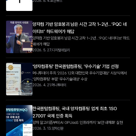
2026. 6. 4.
보안뉴스
양자컴 기반 암호붕괴 남은 시간 고작 1~2년…‘PQC 네
이티브’ 하드웨어가 해답
양자컴 기반 암호붕괴 남은 시간 고작 1~2년…‘PQC 네이티브’ 하드
웨어가 해답
2026. 5. 27.
디지털데일리
'양자컴퓨팅' 한국퀀텀컴퓨팅, '우수기술' 기업 선정
머니투데이 주최 '2026 12회 대한민국 우수기업대상' 시상식에서 
'양자컴퓨팅' 부문 '우수기술대상' 수상
2026. 4. 21.
머니투데이
한국퀀텀컴퓨팅, 국내 양자컴퓨팅 업계 최초 ‘ISO 
27001’ 국제 인증 획득
양자 알고리즘부터 AI GPUaaS 인프라까지 ‘보안 내재화’ 실현
2026. 3. 13.
양자신문