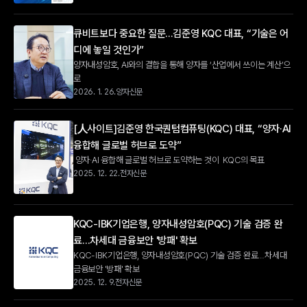
큐비트보다 중요한 질문...김준영 KQC 대표, “기술은 어
디에 놓일 것인가”
양자내성암호, AI와의 결합을 통해 양자를 ‘산업에서 쓰이는 계산’으
로
2026. 1. 26.
양자신문
[人사이트]김준영 한국퀀텀컴퓨팅(KQC) 대표, “양자·AI 
융합해 글로벌 허브로 도약”
 양자·AI 융합해 글로벌 허브로 도약하는 것이  KQC의 목표
2025. 12. 22.
전자신문
KQC-IBK기업은행, 양자내성암호(PQC) 기술 검증 완
료…차세대 금융보안 '방패' 확보
KQC-IBK기업은행, 양자내성암호(PQC) 기술 검증 완료…차세대 
금융보안 '방패' 확보
2025. 12. 9.
전자신문