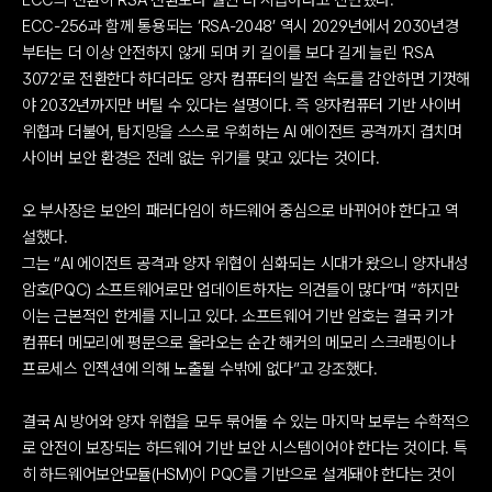
ECC의 전환이 RSA 전환보다 훨씬 더 시급하다고 진단했다.
ECC-256과 함께 통용되는 ‘RSA-2048’ 역시 2029년에서 2030년경
부터는 더 이상 안전하지 않게 되며 키 길이를 보다 길게 늘린 ‘RSA 
3072’로 전환한다 하더라도 양자 컴퓨터의 발전 속도를 감안하면 기껏해
야 2032년까지만 버틸 수 있다는 설명이다. 즉 양자컴퓨터 기반 사이버 
위협과 더불어, 탐지망을 스스로 우회하는 AI 에이전트 공격까지 겹치며 
사이버 보안 환경은 전례 없는 위기를 맞고 있다는 것이다.
오 부사장은 보안의 패러다임이 하드웨어 중심으로 바뀌어야 한다고 역
설했다.
그는 “AI 에이전트 공격과 양자 위협이 심화되는 시대가 왔으니 양자내성
암호(PQC) 소프트웨어로만 업데이트하자는 의견들이 많다”며 “하지만 
이는 근본적인 한계를 지니고 있다. 소프트웨어 기반 암호는 결국 키가 
컴퓨터 메모리에 평문으로 올라오는 순간 해커의 메모리 스크래핑이나 
프로세스 인젝션에 의해 노출될 수밖에 없다”고 강조했다.
결국 AI 방어와 양자 위협을 모두 묶어둘 수 있는 마지막 보루는 수학적으
로 안전이 보장되는 하드웨어 기반 보안 시스템이어야 한다는 것이다. 특
히 하드웨어보안모듈(HSM)이 PQC를 기반으로 설계돼야 한다는 것이