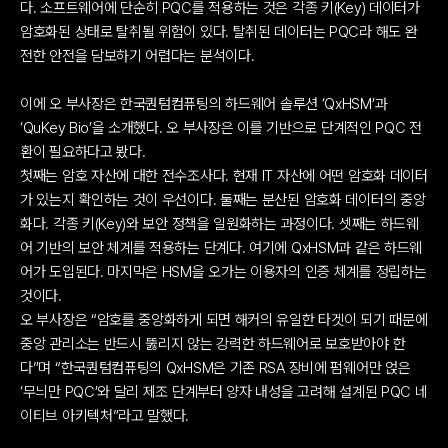
다. 소프트웨어에 단순히 PQC를 적용하는 것은 각종 키(Key) 데이터가 
암호화된 상태로 탈취될 위험이 있다. 탈취된 데이터는 PQC라 해도 완
전한 안전을 담보하기 어렵다는 분석이다.
이에 오 부사장은 한국퀀텀컴퓨팅의 하드웨어 솔루션 ‘QxHSM’과 
‘QuKey Bio’을 소개했다. 오 부사장은 이를 기반으로 단계적인 PQC 전
환이 필요하다고 봤다.
첫째는 암호 자산에 대한 전수조사다. 현재 IT 자산에 어떤 암호화 데이터
가 있는지 확인하는 것이 우선이다. 둘째는 분산된 암호화 데이터의 중앙
화다. 각종 키(Key)와 보안 정책을 일원화하는 과정이다. 셋째는 하드웨
어 기반의 보안 체계를 적용하는 단계다. 여기에 QxHSM과 같은 하드웨
어가 도입된다. 마지막은 HSM을 오가는 이용자의 인증 체계를 정립하는 
것이다.
오 부사장은 “암호를 중앙화하게 되면 해커의 유일한 타겟이 되기 때문에 
중앙 관리소는 반드시 뚫리지 않는 강력한 하드웨어로 보호받아야 한
다”며 “한국퀀텀컴퓨팅의 QxHSM은 기존 RSA 장비에 펌웨어만 얹은 
‘무늬만 PQC’와 달리 제조 단계부터 양자 내성을 고려해 설계된 PQC 네
이티브 아키텍처”라고 말했다.