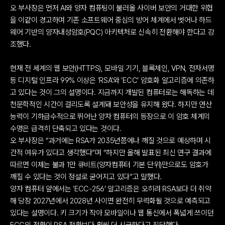
오 부사장은 먼저 AI와 양자 컴퓨팅이 불러올 사이버 보안의 거대한 위협
을 이같이 경고하며 기존 소프트웨어 중심의 방어 체계에서 벗어나 하드
웨어 기반의 양자내성암호(PQC) 아키텍처로 신속히 전환해야 한다고 강
조했다.
현재 전 세계의 웹 보안(HTTPS), 모바일 기기, 블록체인, VPN, 전자서명 
등 디지털 인프라 99% 이상은 ‘RSA’와 ‘ECC’ 암호화 알고리즘에 의존하
고 있다는 것이 그의 설명이다. 지금까지 개발된 컴퓨터로는 해독하는 데 
천문학적인 시간이 걸리도록 설계돼 보안성을 유지해 왔다. 하지만 연산 
능력이 기하급수적으로 뛰어난 양자 컴퓨터의 등장으로 이 암호 체계의 
수명은 급격히 단축되고 있다는 것이다.
오 부사장은 “과거에는 RSA가 2035년쯤에나 깨질 것으로 예상하며 시
간적 여유가 있다고 생각했다”며 “하지만 올해 발표된 최신 연구 결과에 
따르면 이제는 불과 1만 큐비트(양자컴퓨터 기본 단위)만으로도 암호가 
깨질 수 있다는 것이 정설로 굳어지고 있다”고 말했다.
양자 컴퓨터 앞에서는 ‘ECC-256’ 알고리즘은 오히려 RSA보다 더 취약
해 당장 2027년에서 2028년 사이면 완전히 무력화될 것으로 예측되고 
있다는 설명이다. 키 크기가 작아 모바일이나 웹 통신에서 폭넓게 쓰이던 