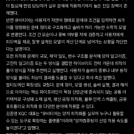
이 필요해 현업 담당자가 실무 문제에 적용하기까지 높은 진입 장벽이 존
재했다.
반면 큐비티어는 사용자가 자연어 형태로 문제와 조건을 입력하면 AI가 
이를 정형화된 문제 정의로 구조화하고 솔버가 처리 가능한 수학적 모델
로 변환한다. 조건 간 모순이나 중복 여부를 자체 검증하고 사용자에게 
피드백을 제공, 잘못 설계된 모델이 계산 단계로 넘어가는 상황을 차단한
다는 설명이다.
또한 최적화 문제의 규모, 제약 밀도, 변수 구조를 분석해 양자 알고리즘, 
고전적 알고리즘 또는 두 방식을 결합한 하이브리드 전략 가운데 최적의 
풀이 방식을 자동 추천하고 실행한다. 사용자가 솔버의 종류나 내부 동작 
방식을 몰라도 최상의 결과를 도출할 수 있다고 회사 측은 말했다.
멀티도메인 확장성도 갖췄다. 문제 정의, 모델 생성, 솔버 실행, 결과 해석
으로 이어지는 핵심 파이프라인이 특정 산업군에 종속되지 않는 공통 아
키텍처로 구성돼 소재 설계, 생산 공정 최적화, 물류·인력 스케줄링, 금융 
포트폴리오 최적화 등 다양한 분야에 적용할 수 있다.
김준영 KQC 대표는 "큐비티어는 양자 최적화를 실무자 누구나 활용할 
수 있는 도구로 확장하는 플랫폼"이라며 "양자컴퓨팅의 산업 적용 속도를 
높이겠다"고 말했다.