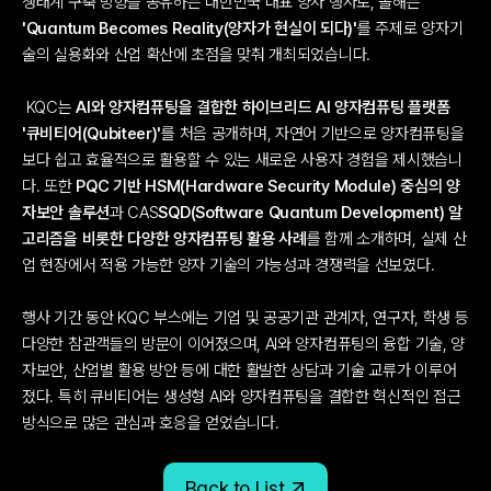
생태계 구축 방향을 공유하는 대한민국 대표 양자 행사로, 올해는 
'Quantum Becomes Reality(양자가 현실이 되다)'​
를 주제로 양자기
술의 실용화와 산업 확산에 초점을 맞춰 개최되었습니다.
 KQC는 
AI와 양자컴퓨팅을 결합한 하이브리드 AI 양자컴퓨팅 플랫폼 
'큐비티어(Qubiteer)'​
를 처음 공개하며, 자연어 기반으로 양자컴퓨팅을 
보다 쉽고 효율적으로 활용할 수 있는 새로운 사용자 경험을 제시했습니
다. 또한 
PQC 기반 HSM(Hardware Security Module) 중심의 양
자보안 솔루션​
과 CAS
SQD(Software Quantum Development) 알
고리즘을 비롯한 다양한 양자컴퓨팅 활용 사례​
를 함께 소개하며, 실제 산
업 현장에서 적용 가능한 양자 기술의 가능성과 경쟁력을 선보였다.
행사 기간 동안 KQC 부스에는 기업 및 공공기관 관계자, 연구자, 학생 등 
다양한 참관객들의 방문이 이어졌으며, AI와 양자컴퓨팅의 융합 기술, 양
자보안, 산업별 활용 방안 등에 대한 활발한 상담과 기술 교류가 이루어
졌다. 특히 큐비티어는 생성형 AI와 양자컴퓨팅을 결합한 혁신적인 접근 
방식으로 많은 관심과 호응을 얻었습니다. 
Back to List